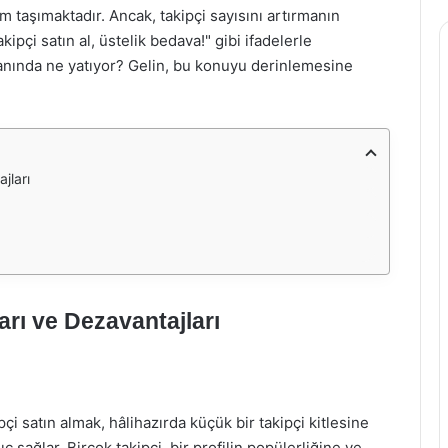
m taşımaktadır. Ancak, takipçi sayısını artırmanın
ipçi satın al, üstelik bedava!" gibi ifadelerle
planında ne yatıyor? Gelin, bu konuyu derinlemesine
jları
arı ve Dezavantajları
pçi satın almak, hâlihazırda küçük bir takipçi kitlesine
gıç sağlar. Birçok takipçi, bir profilin popülerliğine ve