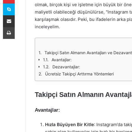
Skype
olmak, birçok kişi ve işletme için büyük bir öne
maliyetli olabileceği düşünülürse, "Instagram tak
E-Posta ile paylaş
karşılaşmak olasıdır. Peki, bu ifadelerin arka 
inceleyelim.
Yazdır
Takipçi Satın Almanın Avantajları ve Dezavanta
Avantajlar:
Dezavantajlar:
Ücretsiz Takipçi Arttırma Yöntemleri
Takipçi Satın Almanın Avantajl
Avantajlar:
Hızla Büyüyen Bir Kitle
: Instagram’da taki
sahip olan kullanıcılar için hızlı bir başlan