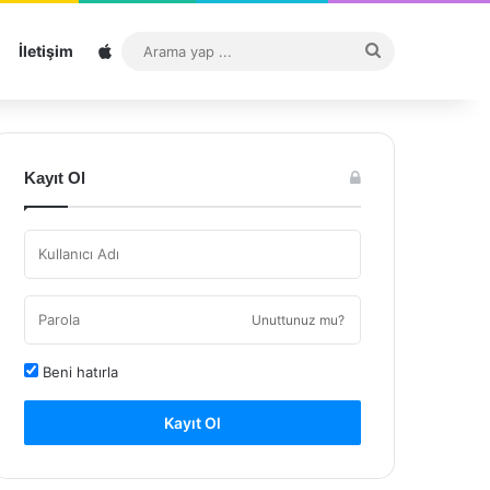
Sitemap
Arama
İletişim
yap
...
Kayıt Ol
Unuttunuz mu?
Beni hatırla
Kayıt Ol