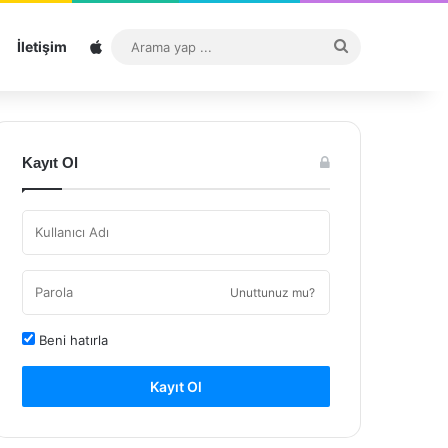
Sitemap
Arama
İletişim
yap
...
Kayıt Ol
Unuttunuz mu?
Beni hatırla
Kayıt Ol