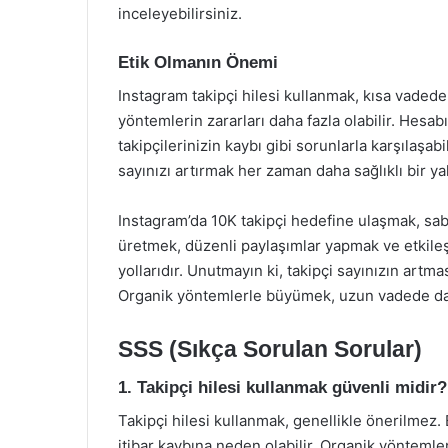
inceleyebilirsiniz.
Etik Olmanın Önemi
Instagram takipçi hilesi kullanmak, kısa vadede
yöntemlerin zararları daha fazla olabilir. Hesab
takipçilerinizin kaybı gibi sorunlarla karşılaşab
sayınızı artırmak her zaman daha sağlıklı bir ya
Instagram’da 10K takipçi hedefine ulaşmak, sabır 
üretmek, düzenli paylaşımlar yapmak ve etkileş
yollarıdır. Unutmayın ki, takipçi sayınızın artma
Organik yöntemlerle büyümek, uzun vadede daha
SSS (Sıkça Sorulan Sorular)
1. Takipçi hilesi kullanmak güvenli midir?
Takipçi hilesi kullanmak, genellikle önerilmez
itibar kaybına neden olabilir. Organik yönteml