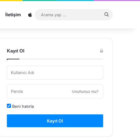
Sitemap
Arama
İletişim
yap
...
Kayıt Ol
Unuttunuz mu?
Beni hatırla
Kayıt Ol