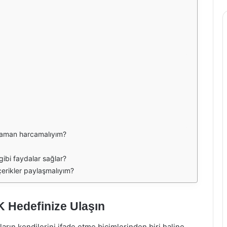
 zaman harcamalıyım?
 gibi faydalar sağlar?
içerikler paylaşmalıyım?
0K Hedefinize Ulaşın
ın kendilerini ifade etme biçimlerinden biri haline