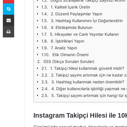
Doğru Stratejilerle Takipçi Sayınızı Artırın
Skype
1. Kaliteli İçerik Üretin
2. Düzenli Paylaşımlar Yapın
E-Posta ile paylaş
3. Hashtag Kullanımını İyi Değerlendirin
Yazdır
4. Etkileşimde Bulunun
5. Hikayeler ve Canlı Yayınlar Kullanın
6. İşbirlikleri Yapın
7. Analiz Yapın
Etik Olmanın Önemi
SSS (Sıkça Sorulan Sorular)
1. Takipçi hilesi kullanmak güvenli midir?
2. Takipçi sayımı artırmak için ne kadar
3. Hashtag kullanmak neden önemlidir?
4. Diğer kullanıcılarla işbirliği yapmak ne
5. Takipçi sayımı artırmak için hangi tür 
Instagram Takipçi Hilesi ile 1
Günümüzde sosyal medya, bireylerin ve markalar