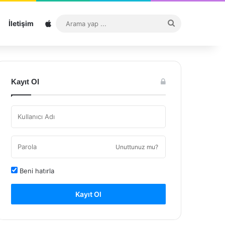
Sitemap
Arama
İletişim
yap
...
Kayıt Ol
Unuttunuz mu?
Beni hatırla
Kayıt Ol