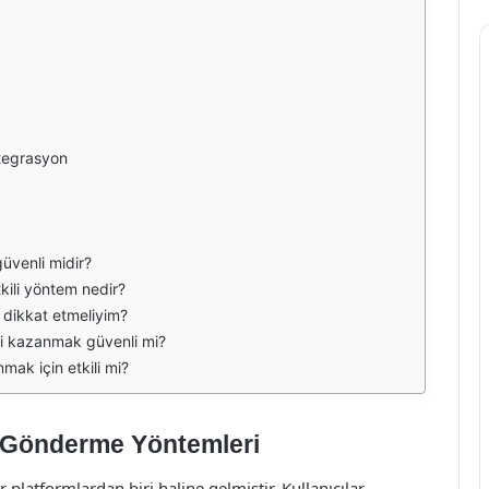
ntegrasyon
güvenli midir?
tkili yöntem nedir?
 dikkat etmeliyim?
çi kazanmak güvenli mi?
mak için etkili mi?
i Gönderme Yöntemleri
atformlardan biri haline gelmiştir. Kullanıcılar,