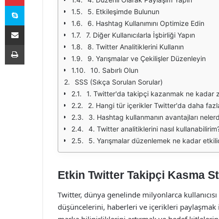
Skype
5. Etkileşimde Bulunun
6. Hashtag Kullanımını Optimize Edin
E-Posta ile paylaş
7. Diğer Kullanıcılarla İşbirliği Yapın
Yazdır
8. Twitter Analitiklerini Kullanın
9. Yarışmalar ve Çekilişler Düzenleyin
10. Sabırlı Olun
SSS (Sıkça Sorulan Sorular)
1. Twitter'da takipçi kazanmak ne kadar 
2. Hangi tür içerikler Twitter'da daha fazla
3. Hashtag kullanmanın avantajları nelerd
4. Twitter analitiklerini nasıl kullanabilirim
5. Yarışmalar düzenlemek ne kadar etkili
Etkin Twitter Takipçi Kasma Str
Twitter, dünya genelinde milyonlarca kullanıcısı
düşüncelerini, haberleri ve içerikleri paylaşmak 
marka bilinirliklerini artırmak ve hedef kitleleri