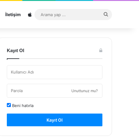
Sitemap
Arama
İletişim
yap
...
Kayıt Ol
Unuttunuz mu?
Beni hatırla
Kayıt Ol