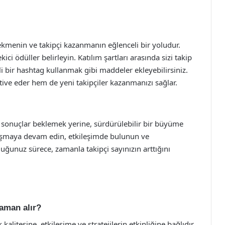
i çekmenin ve takipçi kazanmanın eğlenceli bir yoludur.
ekici ödüller belirleyin. Katılım şartları arasında sizi takip
i bir hashtag kullanmak gibi maddeler ekleyebilirsiniz.
otive eder hem de yeni takipçiler kazanmanızı sağlar.
lı sonuçlar beklemek yerine, sürdürülebilir bir büyüme
aylaşmaya devam edin, etkileşimde bulunun ve
 olduğunuz sürece, zamanla takipçi sayınızın arttığını
zaman alır?
alitesine, etkileşime ve stratejilerin etkinliğine bağlıdır.