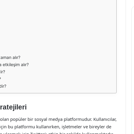
zaman alır?
 etkileşim alır?
ir?
?
dir?
atejileri
 olan popüler bir sosyal medya platformudur. Kullanıcılar,
için bu platformu kullanırken, işletmeler ve bireyler de
ne ulaşmak için Twitter’ı etkin bir şekilde kullanmaktadır.