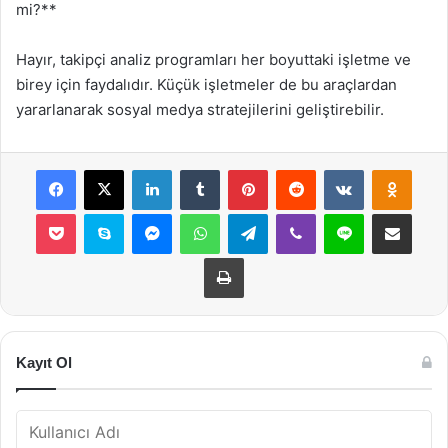
mi?**
Hayır, takipçi analiz programları her boyuttaki işletme ve
birey için faydalıdır. Küçük işletmeler de bu araçlardan
yararlanarak sosyal medya stratejilerini geliştirebilir.
Facebook
X
LinkedIn
Tumblr
Pinterest
Reddit
VKontakte
Odnok
Pocket
Skype
Messenger
WhatsApp
Telegram
Viber
Line
E-Posta ile payla
Yazdır
Kayıt Ol