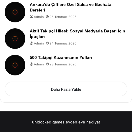
Ankara’da Çiftlere Özel Salsa ve Bachata
Dersleri
Admin
25 Temmuz 2026
Aktif Takipçi Hilesi: Sosyal Medyada Başarı İçin
İpuçları
Admin
24 Temmuz 2026
500 Takipçi Kazanmanın Yolları
Admin
23 Temmuz 2026
Daha Fazla Yükle
unblocked games
evden eve nakliyat