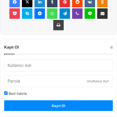
Pocket
Skype
Messenger
WhatsApp
Telegram
Viber
Line
E-Posta ile payla
Yazdır
Kayıt Ol
Unuttunuz mu?
Beni hatırla
Kayıt Ol