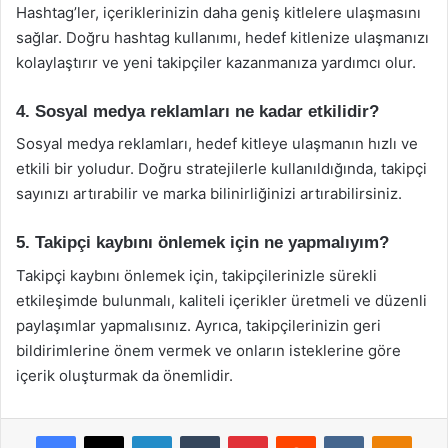
Hashtag’ler, içeriklerinizin daha geniş kitlelere ulaşmasını
sağlar. Doğru hashtag kullanımı, hedef kitlenize ulaşmanızı
kolaylaştırır ve yeni takipçiler kazanmanıza yardımcı olur.
4. Sosyal medya reklamları ne kadar etkilidir?
Sosyal medya reklamları, hedef kitleye ulaşmanın hızlı ve
etkili bir yoludur. Doğru stratejilerle kullanıldığında, takipçi
sayınızı artırabilir ve marka bilinirliğinizi artırabilirsiniz.
5. Takipçi kaybını önlemek için ne yapmalıyım?
Takipçi kaybını önlemek için, takipçilerinizle sürekli
etkileşimde bulunmalı, kaliteli içerikler üretmeli ve düzenli
paylaşımlar yapmalısınız. Ayrıca, takipçilerinizin geri
bildirimlerine önem vermek ve onların isteklerine göre
içerik oluşturmak da önemlidir.
Facebook
X
LinkedIn
Tumblr
Pinterest
Reddit
VKontakte
Odnok