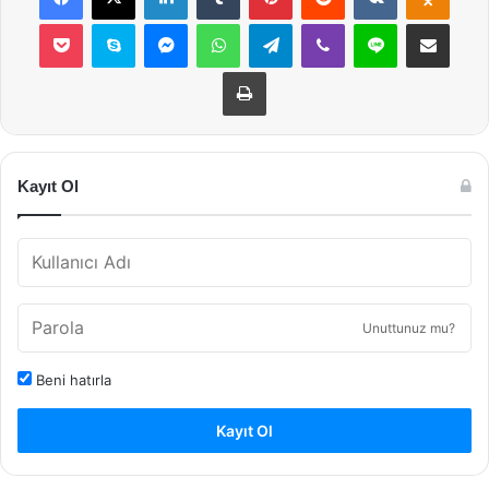
Pocket
Skype
Messenger
WhatsApp
Telegram
Viber
Line
E-Posta ile payla
Yazdır
Kayıt Ol
Unuttunuz mu?
Beni hatırla
Kayıt Ol