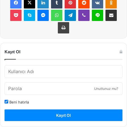
Pocket
Skype
Messenger
WhatsApp
Telegram
Viber
Line
E-Posta ile payla
Yazdır
Kayıt Ol
Unuttunuz mu?
Beni hatırla
Kayıt Ol