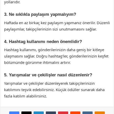
yollarıdır.
3. Ne sıklıkla paylaşım yapmalıyım?
Haftada en az birkaç kez paylaşım yapmanız önerilir. Düzenli
paylaşımlar, takipçilerinizin sizi unutmamasını sağlar.
4. Hashtag kullanımı neden önemlidir?
Hashtag kullanımı, gönderilerinizin daha geniş bir kitleye
ulaşmasını sağlar. Doğru hashtag’ler, gönderilerinizin keşfet
bölümünde görünme ihtimalini artırır.
5. Yarışmalar ve çekilişler nasıl düzenlenir?
Yarışmalar ve çekilişler düzenleyerek takipçilerinizin
katılımını teşvik edebilirsiniz. Küçük ödüller sunarak daha
fazla katılım alabilirsiniz.
Facebook
X
LinkedIn
Tumblr
Pinterest
Reddit
VKontakte
Odnok